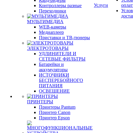
Кард-ридеры
Услуги
опла
Контроллеры разные
Услов
Переходники
доста
МУЛЬТИМЕДИА
WEB-камеры
Медиаплеер
Приставки и ТВ-тюнеры
ЭЛЕКТРОТОВАРЫ
УДЛИНИТЕЛИ И
СЕТЕВЫЕ ФИЛЬТРЫ
Батарейки и
аккумуляторы
ИСТОЧНИКИ
БЕСПЕРЕБОЙНОГО
ПИТАНИЯ
ОСВЕЩЕНИЕ
ПРИНТЕРЫ
Принтеры Pantum
Принтер Canon
Принтер Epson