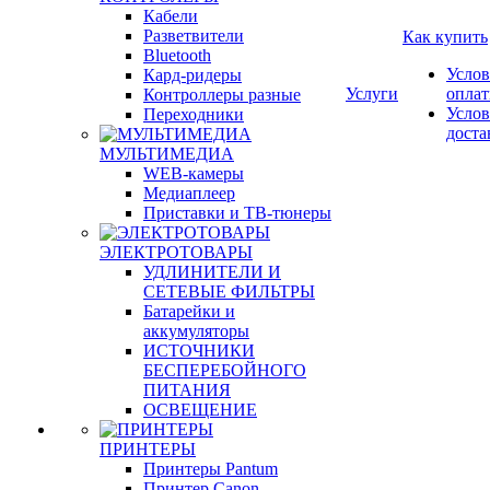
Кабели
Разветвители
Как купить
Bluetooth
Услов
Кард-ридеры
Услуги
опла
Контроллеры разные
Услов
Переходники
доста
МУЛЬТИМЕДИА
WEB-камеры
Медиаплеер
Приставки и ТВ-тюнеры
ЭЛЕКТРОТОВАРЫ
УДЛИНИТЕЛИ И
СЕТЕВЫЕ ФИЛЬТРЫ
Батарейки и
аккумуляторы
ИСТОЧНИКИ
БЕСПЕРЕБОЙНОГО
ПИТАНИЯ
ОСВЕЩЕНИЕ
ПРИНТЕРЫ
Принтеры Pantum
Принтер Canon