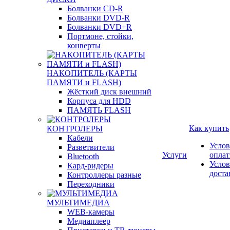
Болванки CD-R
Болванки DVD-R
Болванки DVD+R
Портмоне, стойки,
конверты
НАКОПИТЕЛЬ (КАРТЫ
ПАМЯТИ и FLASH)
Жёсткий диск внешний
Корпуса для HDD
ПАМЯТЬ FLASH
Как купить
КОНТРОЛЕРЫ
Кабели
Услов
Разветвители
Услуги
опла
Bluetooth
Услов
Кард-ридеры
доста
Контроллеры разные
Переходники
МУЛЬТИМЕДИА
WEB-камеры
Медиаплеер