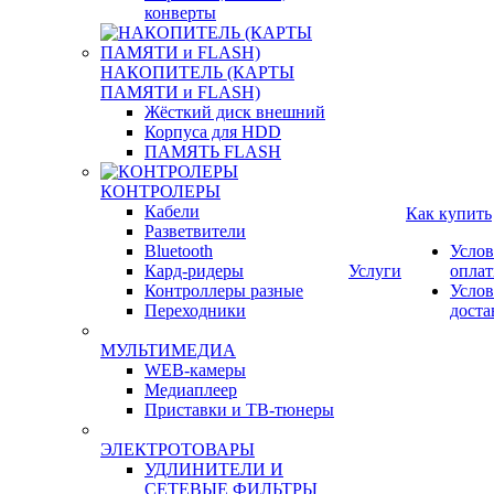
Болванки DVD-R
Болванки DVD+R
Портмоне, стойки,
конверты
НАКОПИТЕЛЬ (КАРТЫ
ПАМЯТИ и FLASH)
Жёсткий диск внешний
Корпуса для HDD
ПАМЯТЬ FLASH
Как купить
КОНТРОЛЕРЫ
Услов
Кабели
Услуги
опла
Разветвители
Услов
Bluetooth
доста
Кард-ридеры
Контроллеры разные
Переходники
МУЛЬТИМЕДИА
WEB-камеры
Медиаплеер
Приставки и ТВ-тюнеры