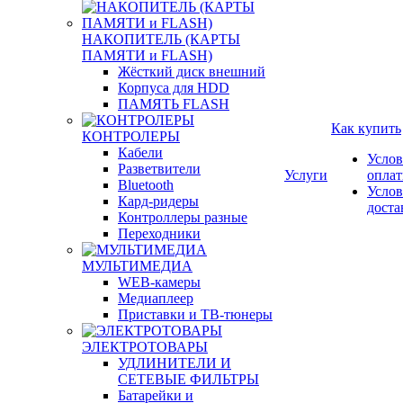
НАКОПИТЕЛЬ (КАРТЫ
ПАМЯТИ и FLASH)
Жёсткий диск внешний
Корпуса для HDD
ПАМЯТЬ FLASH
Как купить
КОНТРОЛЕРЫ
Кабели
Услов
Разветвители
Услуги
опла
Bluetooth
Услов
Кард-ридеры
доста
Контроллеры разные
Переходники
МУЛЬТИМЕДИА
WEB-камеры
Медиаплеер
Приставки и ТВ-тюнеры
ЭЛЕКТРОТОВАРЫ
УДЛИНИТЕЛИ И
СЕТЕВЫЕ ФИЛЬТРЫ
Батарейки и