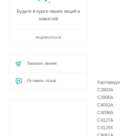
Будьте в курсе наших акций и
новостей
ПОДПИСАТЬСЯ
Заказать звонок
Оставить отзыв
Картиридж
C3903A
C3906A
C4092A
C4096А
C4127A
C4129X
C8061A