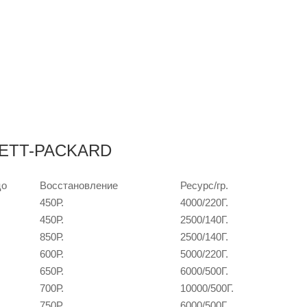
LETT-PACKARD
цо
Восстановление
Ресурс/гр.
450Р.
4000/220Г.
450Р.
2500/140Г.
850Р.
2500/140Г.
600Р.
5000/220Г.
650Р.
6000/500Г.
700Р.
10000/500Г.
750P.
6000/500Г.