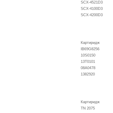
SCX-4521D3
SCX-4100D3
SCX-4200D3
Картиридж
IB69G8256
10S0150
13Т0101
08A0478
1382920
Картиридж
TN 2075