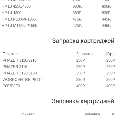
HP LJ 4250/4350
990P.
890Р.
HP LJ 4300
890P.
830Р.
HP LJ P1005/P1006
475P.
445Р.
HP LJ M1120/ P1505
475P.
445Р.
Заправка картридже
Принтер
Заправка
Юр.
PHAZER 3110/3210
290P.
290P
PHAZER 3116
290Р.
290P
PHAZER 3120/3130
290P.
290P
WORKCENTRE PE114
290Р.
260P
P8E/P8EX
400Р.
400P
Заправка картридже
Принтер
Заправка
Ю