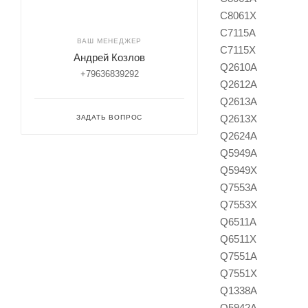
C8061X
C7115A
ВАШ МЕНЕДЖЕР
C7115Х
Андрей Козлов
Q2610A
+79636839292
Q2612A
Q2613A
Q2613Х
ЗАДАТЬ ВОПРОС
Q2624A
Q5949A
Q5949X
Q7553A
Q7553X
Q6511A
Q6511Х
Q7551A
Q7551X
Q1338A
Q5942A