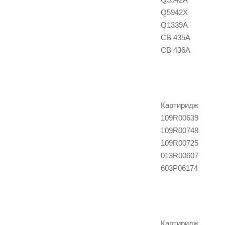
Q5942X
Q1339A
CB 435A
CB 436A
Картиридж
109R00639
109R00748
109R00725
013R00607
603P06174
Картиридж