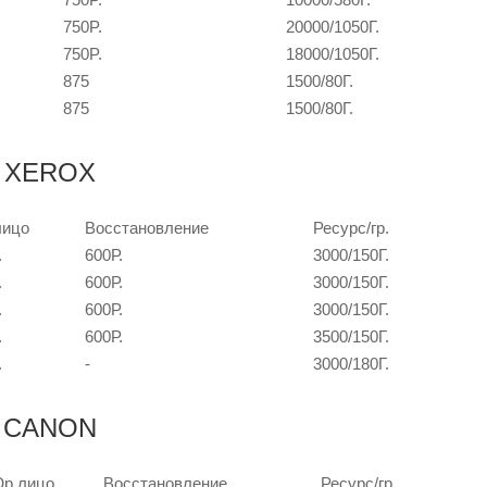
750P.
20000/1050Г.
750P.
18000/1050Г.
875
1500/80Г.
875
1500/80Г.
й XEROX
лицо
Восстановление
Ресурс/гр.
.
600Р.
3000/150Г.
.
600Р.
3000/150Г.
.
600Р.
3000/150Г.
.
600Р.
3500/150Г.
.
-
3000/180Г.
й CANON
р.лицо
Восстановление
Ресурс/гр.