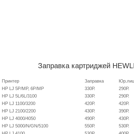
Заправка картриджей HEW
Принтер
Заправка
Юр.ли
HP LJ 5P/MP, 6P/MP
330Р.
290Р.
HP LJ 5L/6L/3100
330Р.
290Р.
HP LJ 1100/3200
420Р.
420Р.
HP LJ 2100/2200
430Р.
390Р.
HP LJ 4000/4050
490Р.
430Р.
HP LJ 5000/N/GN/5100
550Р.
530Р.
HP LJ 4100
530P.
400Р.