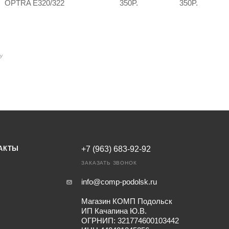
OPTRA E320/322
350P.
350P.
У
АКТЫ
+7 (963) 683-92-92
ЗАКАЗАТЬ ЗВОНОК
info@comp-podolsk.ru
Магазин КОМП Подольск
ИП Качапина Ю.В.
ОГРНИП: 321774600103442