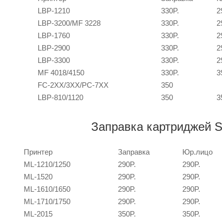
LBP-1210
330P.
2
LBP-3200/MF 3228
330P.
2
LBP-1760
330P.
2
LBP-2900
330P.
2
LBP-3300
330P.
2
MF 4018/4150
330P.
3
FC-2XX/3XX/PC-7XX
350
LBP-810/1120
350
3
Заправка картриджей
Принтер
Заправка
Юр.лицо
ML-1210/1250
290P.
290P.
ML-1520
290P.
290P.
ML-1610/1650
290P.
290P.
ML-1710/1750
290P.
290P.
ML-2015
350P.
350P.