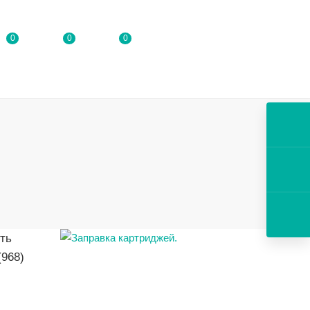
0
0
0
ть
(968)